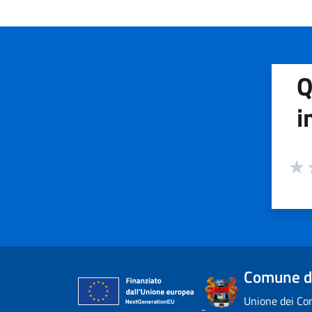
Q
i
Valuta
Valu
V
Comune di
Unione dei Com