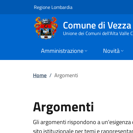
Argomenti | Comune 
Vai al contenuto principale
(apre in un'altra scheda).
Regione Lombardia
Comune di Vezza 
Unione dei Comuni dell'Alta Valle
Amministrazione
Novità
Home
/
Argomenti
Argomenti
Gli argomenti rispondono a un'esigenza d
sito istituzionale per temi e rappresentan