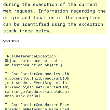
during the execution of the current
web request. Information regarding the
origin and location of the exception
can be identified using the exception
stack trace below.
Stack Trace:
[NullReferenceException: 
Object reference not set to 
an instance of an object.]

It.Csc.CarrierGem.modules.alb
o.documento.InitBreadcrumb(Ob
ject sender, EventArgs e) in 
D:\lavoro\asp.net\CarrierGem\
carriergem\modules\albo\docum
ento.aspx.cs:301

It.Csc.CarrierGem.Master.Base
BreadcrumbReference.Page_Load