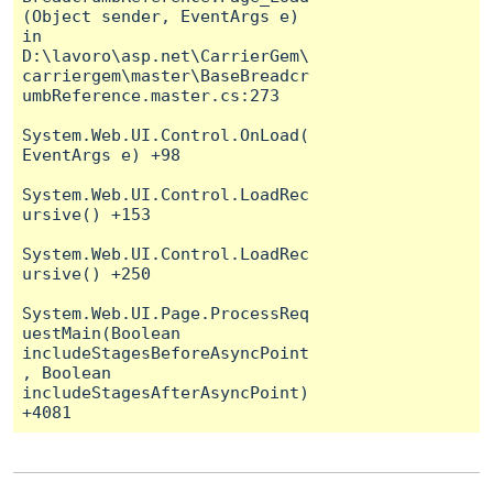
(Object sender, EventArgs e) 
in 
D:\lavoro\asp.net\CarrierGem\
carriergem\master\BaseBreadcr
umbReference.master.cs:273

System.Web.UI.Control.OnLoad(
EventArgs e) +98

System.Web.UI.Control.LoadRec
ursive() +153

System.Web.UI.Control.LoadRec
ursive() +250

System.Web.UI.Page.ProcessReq
uestMain(Boolean 
includeStagesBeforeAsyncPoint
, Boolean 
includeStagesAfterAsyncPoint) 