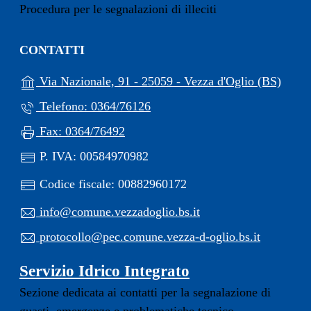
Procedura per le segnalazioni di illeciti
CONTATTI
(apre 
Via Nazionale, 91 - 25059 - Vezza d'Oglio (BS)
Telefono: 0364/76126
Fax: 0364/76492
P. IVA: 00584970982
Codice fiscale: 00882960172
info@comune.vezzadoglio.bs.it
protocollo@pec.comune.vezza-d-oglio.bs.it
Servizio Idrico Integrato
Sezione dedicata ai contatti per la segnalazione di